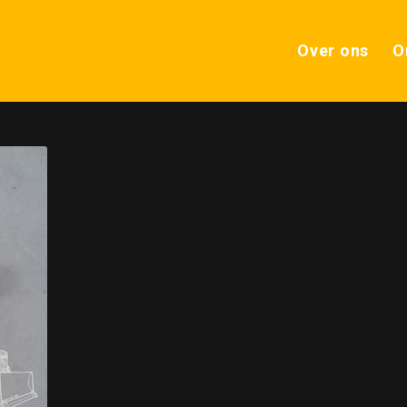
Over ons
O