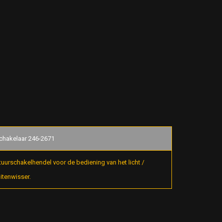
chakelaar 246-2671
tuurschakelhendel voor de bediening van het licht /
uitenwisser.