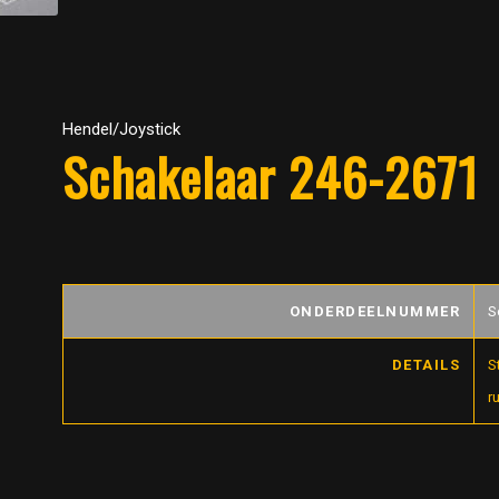
Hendel/Joystick
Schakelaar 246-2671
ONDERDEELNUMMER
S
DETAILS
S
r