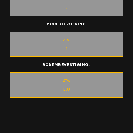
2
POOLUITVOERING
1
BODEMBEVESTIGING:
B00