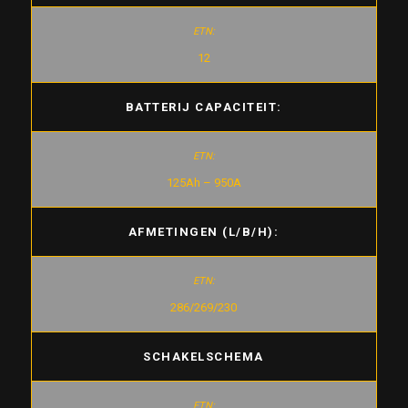
12
BATTERIJ CAPACITEIT:
125Ah – 950A
AFMETINGEN (L/B/H):
286/269/230
SCHAKELSCHEMA