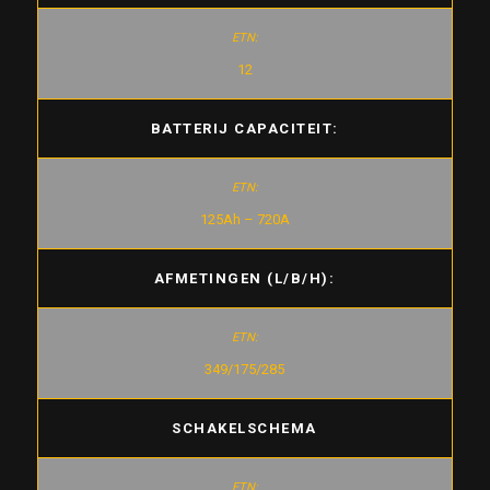
12
BATTERIJ CAPACITEIT:
125Ah – 720A
AFMETINGEN (L/B/H):
349/175/285
SCHAKELSCHEMA