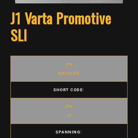
J1 Varta Promotive
SLI
625 012 072
SHORT CODE:
J1
SPANNING: