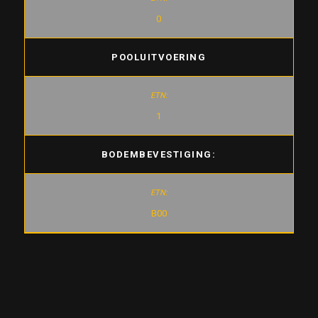
0
POOLUITVOERING
1
BODEMBEVESTIGING:
B00