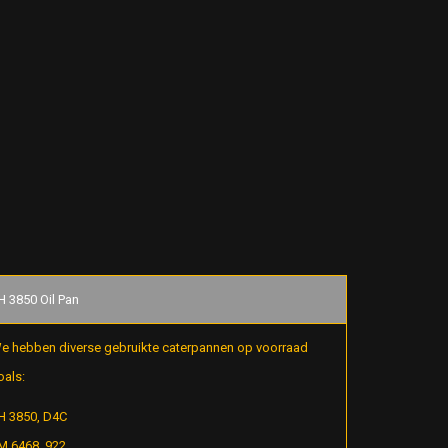
H 3850 Oil Pan
e hebben diverse gebruikte caterpannen op voorraad
oals:
H 3850, D4C
M 6468, 922