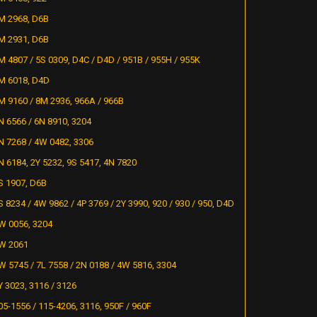
M 2968, D6B
M 2931, D6B
M 4807 / 5S 0309, D4C / D4D / 951B / 955H / 955K
M 6018, D4D
M 9160 / 8M 2936, 966A / 966B
N 6566 / 6N 8910, 3204
N 7268 / 4W 0482, 3306
N 6184, 2Y 5232, 9S 5417, 4N 7820
S 1907, D6B
S 8234 / 4W 9862 / 4P 3769 / 2Y 3990, 920 / 930 / 950, D4D
W 0056, 3204
W 2061
W 5745 / 7L 7558 / 2N 0188 / 4W 5816, 3304
Y 3023, 3116 / 3126
05-1556 / 115-4206, 3116, 950F / 960F