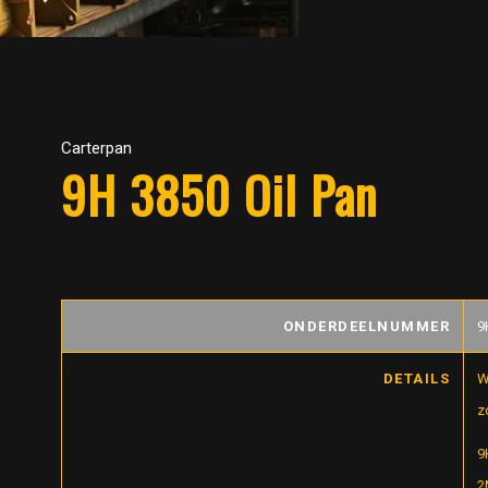
Carterpan
9H 3850 Oil Pan
ONDERDEELNUMMER
9
DETAILS
W
z
9
2