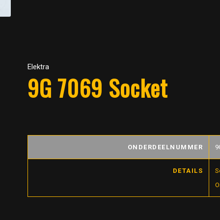
Elektra
9G 7069 Socket
ONDERDEELNUMMER
9
DETAILS
S
O