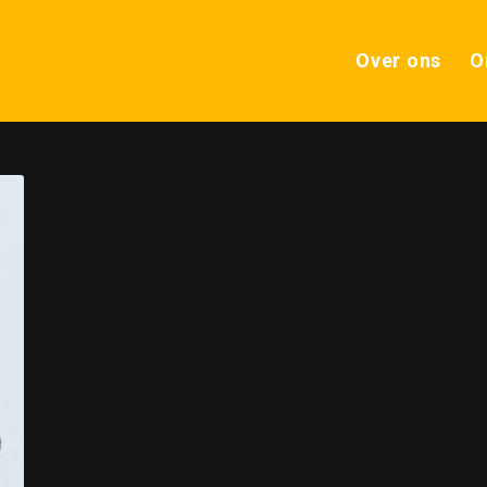
Over ons
O