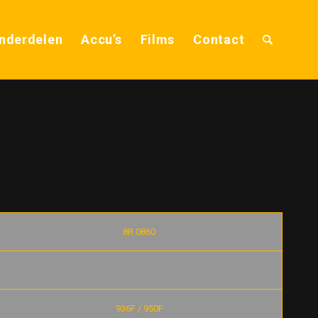
nderdelen
Accu’s
Films
Contact
8R 0860
936F / 950F