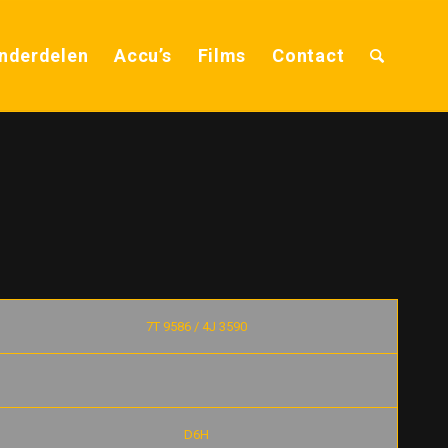
nderdelen
Accu’s
Films
Contact
7T 9586 / 4J 3590
D6H