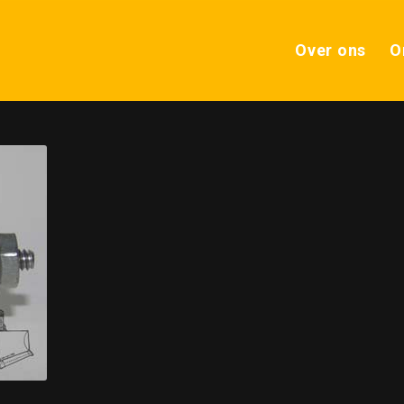
Over ons
O