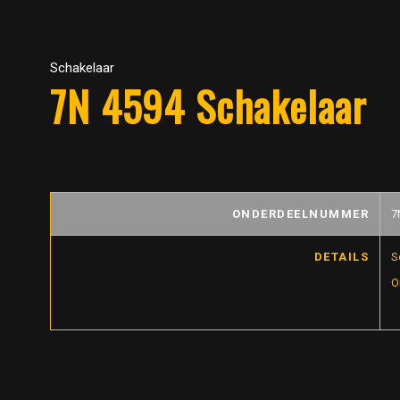
Schakelaar
7N 4594 Schakelaar
ONDERDEELNUMMER
7
DETAILS
S
O