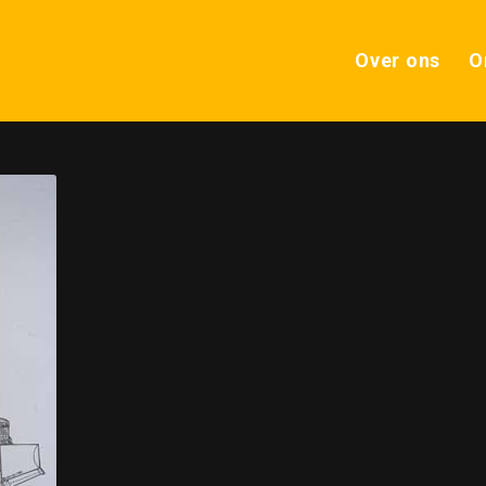
Over ons
O