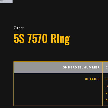
Zuiger
5S 7570 Ring
ONDERDEELNUMMER
5
DETAILS
R
G
V
o