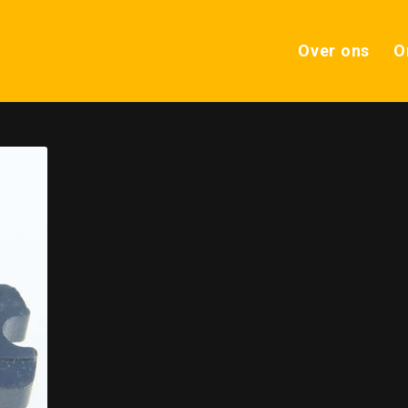
Over ons
O