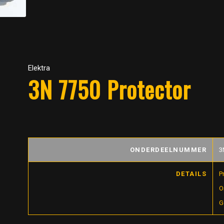
Elektra
3N 7750 Protector
ONDERDEELNUMMER
3
DETAILS
P
O
G