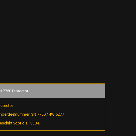
N 7750 Protector
rotector
nderdeelnummer: 3N 7750 / 4W 5277
eschikt voor o.a.: 3304.