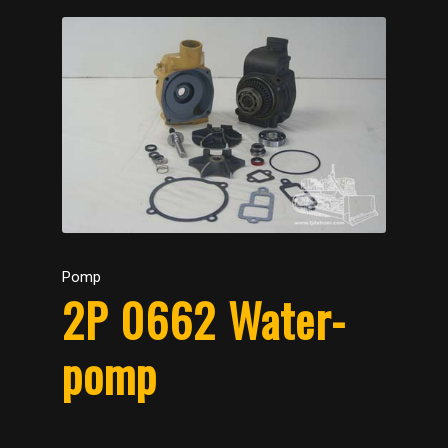
Pomp
2P 0662 Water-
pomp