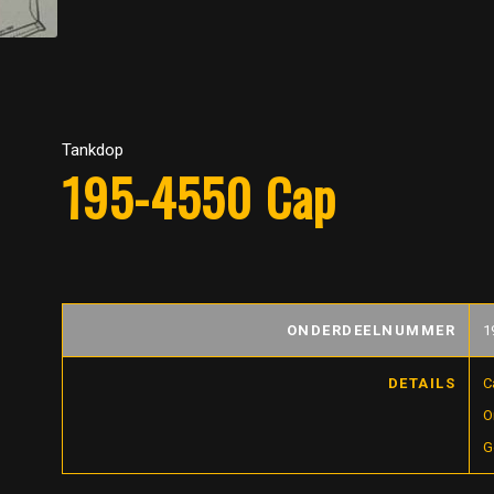
Tankdop
195-4550 Cap
ONDERDEELNUMMER
1
DETAILS
C
O
G