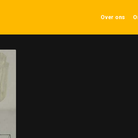
Over ons
O