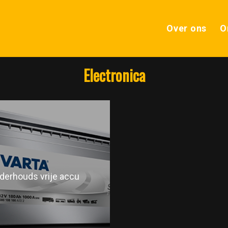
Over ons
O
Electronica
derhouds vrije accu