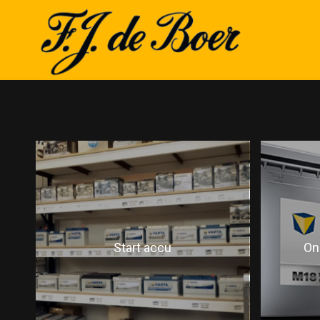
Start accu
On